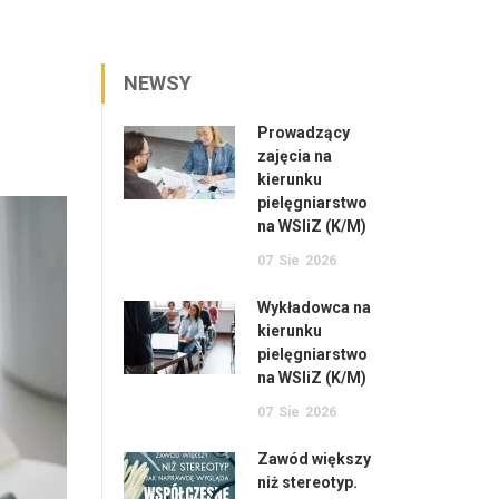
NEWSY
Prowadzący
zajęcia na
kierunku
pielęgniarstwo
na WSIiZ (K/M)
07
Sie
2026
Wykładowca na
kierunku
pielęgniarstwo
na WSIiZ (K/M)
07
Sie
2026
Zawód większy
niż stereotyp.