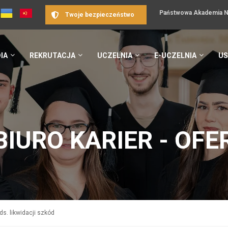
Państwowa Akademia Na
Twoje bezpieczeństwo
IA
REKRUTACJA
UCZELNIA
E-UCZELNIA
US
BIURO KARIER - OFE
ds. likwidacji szkód