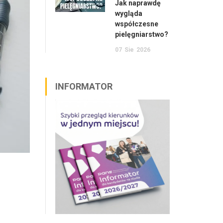
Jak naprawdę
wygląda
współczesne
pielęgniarstwo?
07
Sie
2026
INFORMATOR