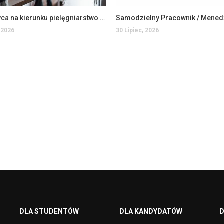
Wykładowca na kierunku pielęgniarstwo na WSIiZ (K/M)
 2026
30 Lipiec, 2026
DLA STUDENTÓW
DLA KANDYDATÓW
D