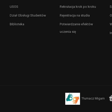
USOS
Rekrutacja krok po kroku
S
Dział Obsługi Studentów
Rejestracja na studia
O
Biblioteka
Potwierdzanie efektów
W
uczenia się
I
Tłumacz Migam