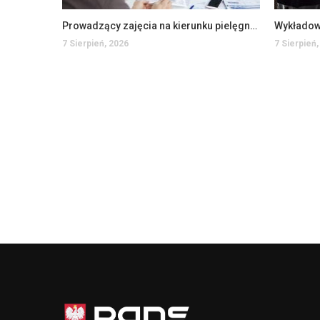
Prowadzący zajęcia na kierunku pielęgniarstwo na WSIiZ (K/M)
7 Sierpień, 2026
7 Sierpień,