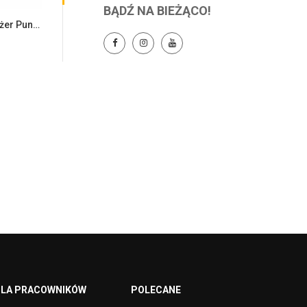
BĄDŹ NA BIEŻĄCO!
Samodzielny Pracownik / Menedżer Punktu Bistro Auchan Jarosław
LA PRACOWNIKÓW
POLECANE