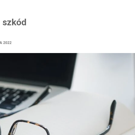
i szkód
A 2022