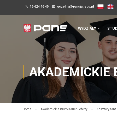
16 624 46 40
uczelnia@pansjar.edu.pl
WYDZIAŁY
STUD
AKADEMICKIE 
Home
Akademickie Biuro Karier - oferty
Kosztorysant 