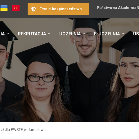
Państwowa Akademia Na
Twoje bezpieczeństwo
IA
REKRUTACJA
UCZELNIA
E-UCZELNIA
US
 zł dla PWSTE w Jarosławiu