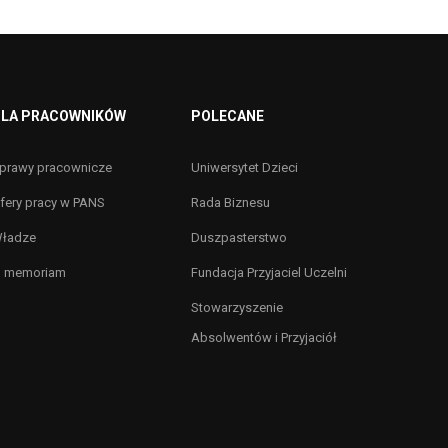
LA PRACOWNIKÓW
POLECANE
prawy pracownicze
Uniwersytet Dzieci
fery pracy w PANS
Rada Biznesu
ładze
Duszpasterstwo
n memoriam
Fundacja Przyjaciel Uczelni
Stowarzyszenie
Absolwentów i Przyjaciół