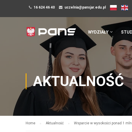
16 624 46 40
uczelnia@pansjar.edu.pl
WYDZIAŁY
STUD
AKTUALNOŚĆ
Home
Aktualność
Wsparcie w wysokości ponad 1 mln