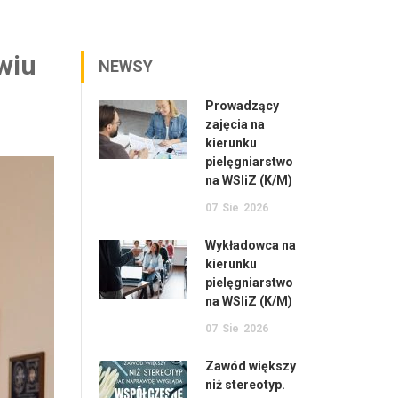
wiu
NEWSY
Prowadzący
zajęcia na
kierunku
pielęgniarstwo
na WSIiZ (K/M)
07
Sie
2026
Wykładowca na
kierunku
pielęgniarstwo
na WSIiZ (K/M)
07
Sie
2026
Zawód większy
niż stereotyp.