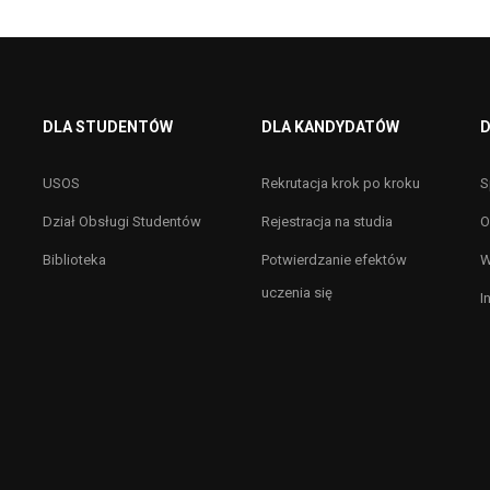
DLA STUDENTÓW
DLA KANDYDATÓW
D
USOS
Rekrutacja krok po kroku
S
Dział Obsługi Studentów
Rejestracja na studia
O
Biblioteka
Potwierdzanie efektów
W
uczenia się
I