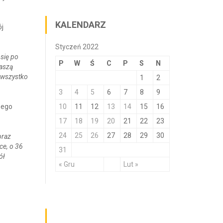
KALENDARZ
ój
Styczeń 2022
 się po
P
W
Ś
C
P
S
N
naszą
 wszystko
1
2
3
4
5
6
7
8
9
zego
10
11
12
13
14
15
16
17
18
19
20
21
22
23
24
25
26
27
28
29
30
oraz
ce, o 36
31
ół
« Gru
Lut »