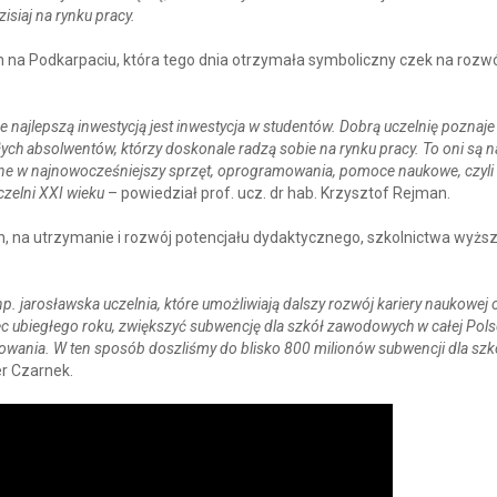
siaj na rynku pracy.
 na Podkarpaciu, która tego dnia otrzymała symboliczny czek na rozw
 najlepszą inwestycją jest inwestycja w studentów. Dobrą uczelnię poznaje
ych absolwentów, którzy doskonale radzą sobie na rynku pracy. To oni są 
ane w najnowocześniejszy sprzęt, oprogramowania, pomoce naukowe, czyli
czelni XXI
wieku
– powiedział prof. ucz. dr hab. Krzysztof Rejman.
 na utrzymanie i rozwój potencjału dydaktycznego, szkolnictwa wyżs
. jarosławska uczelnia, które umożliwiają dalszy rozwój kariery naukowej 
c ubiegłego roku, zwiększyć subwencję dla szkół zawodowych w całej Pols
owania. W ten sposób doszliśmy do blisko 800 milionów subwencji dla szk
er Czarnek.