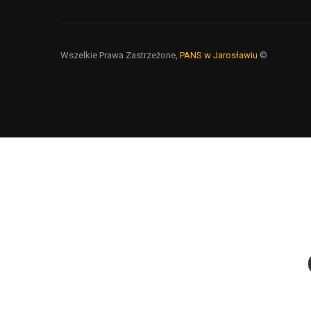
Wszelkie Prawa Zastrzeżone,
PANS w Jarosławiu
©