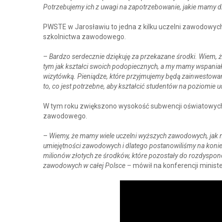
Potrzebujemy ich z uwagi na zapotrzebowanie, jakie mamy dzi
PWSTE w Jarosławiu to jedna z kilku uczelni zawodowych
szkolnictwa zawodowego.
–
Bardzo serdecznie dziękuję za przekazane środki. Wiem, że
tym jak kształci swoich podopiecznych, a my mamy wspaniał
wizytówką. Pieniądze, które przyjmujemy będą zainwestow
to, co jest potrzebne, aby kształcić studentów na poziomie u
W tym roku zwiększono wysokość subwencji oświatowych,
zawodowego.
–
Wiemy, że mamy wiele uczelni wyższych zawodowych, jak np
umiejętności zawodowych i dlatego postanowiliśmy na konie
milionów złotych ze środków, które pozostały do rozdyspon
zawodowych w całej Polsce –
mówił na konferencji minist