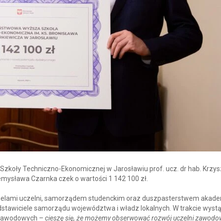
 Szkoły Techniczno-Ekonomicznej w Jarosławiu prof. ucz. dr hab. Krzys
zemysława Czarnka czek o wartości 1 142 100 zł.
wicielami uczelni, samorządem studenckim oraz duszpasterstwem akade
edstawiciele samorządu województwa i władz lokalnych. W trakcie wystą
ł zawodowych –
cieszę się, że możemy obserwować rozwój uczelni zawodo