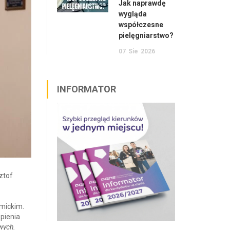
Jak naprawdę
wygląda
współczesne
pielęgniarstwo?
07
Sie
2026
INFORMATOR
ztof
mickim.
pienia
wych.