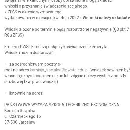
Świętami Wielkanocnymi, osoby uprawnione mogą składać
wnioski o przyznanie świadczenia socjalnego
z ZFŚS w okresie wzmożonego
wydatkowania w miesiącu kwietniu 2022 r.
Wnioski należy składać w 
Wnioski złożone po terminie będą rozpatrzone negatywnie (§3 pkt 7
RGŚ ZFŚS)
Emeryci PWSTE muszą dołączyć oświadczenie emeryta.
Wnioski można dostarczać:
• za pośrednictwem poczty e-
mail na adres
komisja_socjalna@pwste.edu.pl
(wniosek powinien by
własnoręcznym podpisem, skan lub zdjęcie należy wysłać z poczty
służbowej tzw. pracowniczej)
• listownie na adres:
PAŃSTWOWA WYŻSZA SZKOŁA TECHNICZNO-EKONOMICZNA
Komisja Socjalna
ul. Czarnieckiego 16
37-500 Jarosław