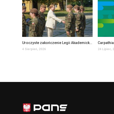
Uroczyste zakończenie Legii Akademickiej w PANS w Jarosławiu
Carpathi
4 Sierpień, 2026
24 Lipiec, 