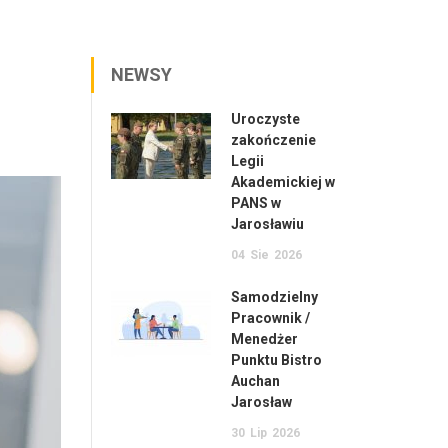
NEWSY
Uroczyste
zakończenie
Legii
Akademickiej w
PANS w
Jarosławiu
04
Sie
2026
Samodzielny
Pracownik /
Menedżer
Punktu Bistro
Auchan
Jarosław
30
Lip
2026