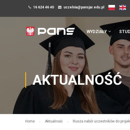
16 624 46 40
uczelnia@pansjar.edu.pl
WYDZIAŁY
STUD
AKTUALNOŚĆ
Home
Aktualność
Rusza nabór uczestników do projek