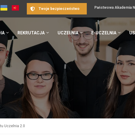
Państwowa Akademia Na
Twoje bezpieczeństwo
IA
REKRUTACJA
UCZELNIA
E-UCZELNIA
US
tu Uczelnia 2.0