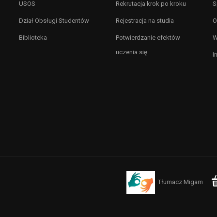
USOS
Rekrutacja krok po kroku
S
Dział Obsługi Studentów
Rejestracja na studia
O
Biblioteka
Potwierdzanie efektów
W
uczenia się
I
Tłumacz Migam