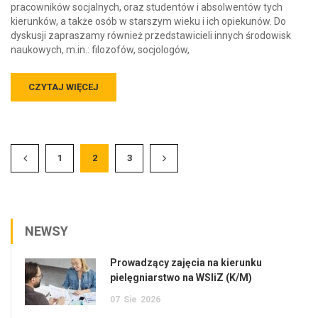
pracowników socjalnych, oraz studentów i absolwentów tych
kierunków, a także osób w starszym wieku i ich opiekunów. Do
dyskusji zapraszamy również przedstawicieli innych środowisk
naukowych, m.in.: filozofów, socjologów,
CZYTAJ WIĘCEJ
1
2
3
NEWSY
Prowadzący zajęcia na kierunku
pielęgniarstwo na WSIiZ (K/M)
07
Sie
2026