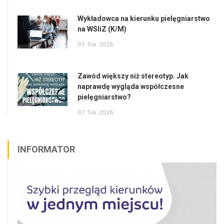
Wykładowca na kierunku pielęgniarstwo
na WSIiZ (K/M)
07
Sie
2026
Zawód większy niż stereotyp. Jak
naprawdę wygląda współczesne
pielęgniarstwo?
07
Sie
2026
INFORMATOR