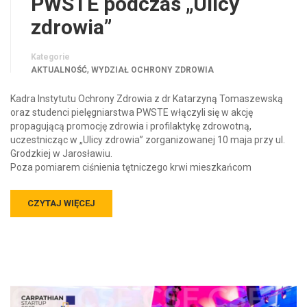
PWSTE podczas „Ulicy
zdrowia”
Kategorie
,
AKTUALNOŚĆ
WYDZIAŁ OCHRONY ZDROWIA
Kadra Instytutu Ochrony Zdrowia z dr Katarzyną Tomaszewską
oraz studenci pielęgniarstwa PWSTE włączyli się w akcję
propagującą promocję zdrowia i profilaktykę zdrowotną,
uczestnicząc w „Ulicy zdrowia” zorganizowanej 10 maja przy ul.
Grodzkiej w Jarosławiu.
Poza pomiarem ciśnienia tętniczego krwi mieszkańcom
CZYTAJ WIĘCEJ