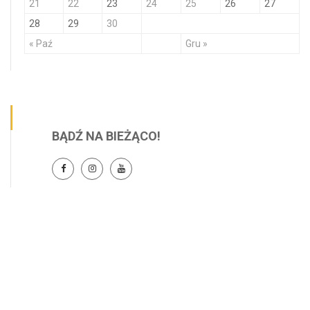
21
22
23
24
25
26
27
28
29
30
« Paź
Gru »
BĄDŹ NA BIEŻĄCO!