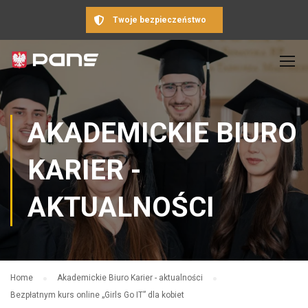
Twoje bezpieczeństwo
AKADEMICKIE BIURO
KARIER -
AKTUALNOŚCI
Home
Akademickie Biuro Karier - aktualności
Bezpłatnym kurs online „Girls Go IT” dla kobiet