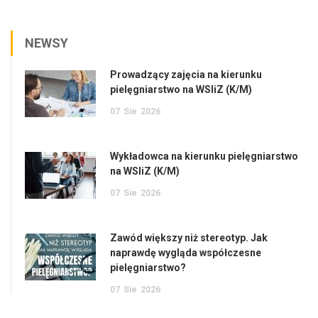
NEWSY
Prowadzący zajęcia na kierunku
pielęgniarstwo na WSIiZ (K/M)
07
Sie
2026
Wykładowca na kierunku pielęgniarstwo
na WSIiZ (K/M)
07
Sie
2026
Zawód większy niż stereotyp. Jak
naprawdę wygląda współczesne
pielęgniarstwo?
07
Sie
2026