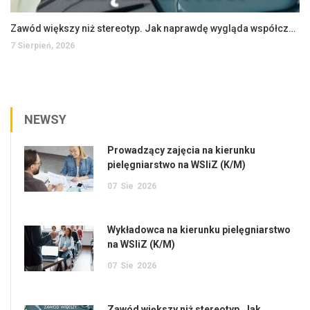
Zawód większy niż stereotyp. Jak naprawdę wygląda współczesne pielęgniarstwo?
7 Sierpień, 2026
NEWSY
Prowadzący zajęcia na kierunku
pielęgniarstwo na WSIiZ (K/M)
07
Sie
2026
Wykładowca na kierunku pielęgniarstwo
na WSIiZ (K/M)
07
Sie
2026
Zawód większy niż stereotyp. Jak