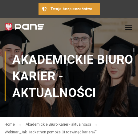
Twoje bezpieczeństwo
AKADEMICKIE BIURO
KARIER -
AKTUALNOŚCI
Home
Akademickie Biuro Karier - aktualności
Webinar „Jak Hackathon pomoże Ci rozwinąć karierę?”