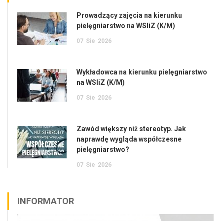
Prowadzący zajęcia na kierunku
pielęgniarstwo na WSIiZ (K/M)
07
Sie
2026
Wykładowca na kierunku pielęgniarstwo
na WSIiZ (K/M)
07
Sie
2026
Zawód większy niż stereotyp. Jak
naprawdę wygląda współczesne
pielęgniarstwo?
07
Sie
2026
INFORMATOR