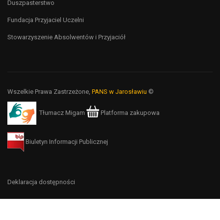
Duszpasterstwo
Fundacja Przyjaciel Uczelni
Stowarzyszenie Absolwentów i Przyjaciół
Wszelkie Prawa Zastrzeżone,
PANS w Jarosławiu
©
Tłumacz Migam
Platforma zakupowa
Biuletyn Informacji Publicznej
Deklaracja dostępności