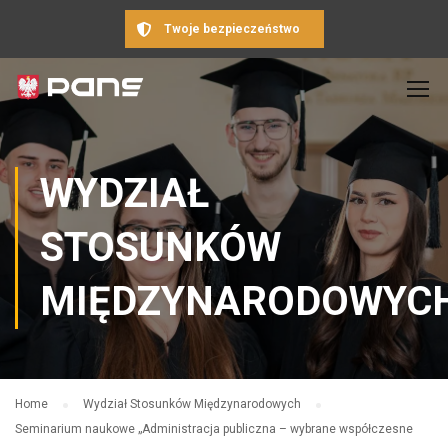
Twoje bezpieczeństwo
WYDZIAŁ
STOSUNKÓW
MIĘDZYNARODOWYC
Home
Wydział Stosunków Międzynarodowych
Seminarium naukowe „Administracja publiczna – wybrane współczesne