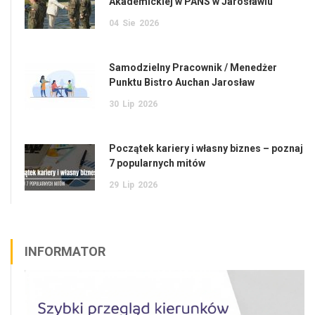
Akademickiej w PANS w Jarosławiu
04
Sie
2026
Samodzielny Pracownik / Menedżer
Punktu Bistro Auchan Jarosław
30
Lip
2026
Początek kariery i własny biznes – poznaj
7 popularnych mitów
29
Lip
2026
INFORMATOR