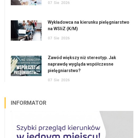
07
Sie
2026
Wykładowca na kierunku pielęgniarstwo
na WSIiZ (K/M)
07
Sie
2026
Zawód większy niż stereotyp. Jak
naprawdę wygląda współczesne
pielęgniarstwo?
07
Sie
2026
INFORMATOR