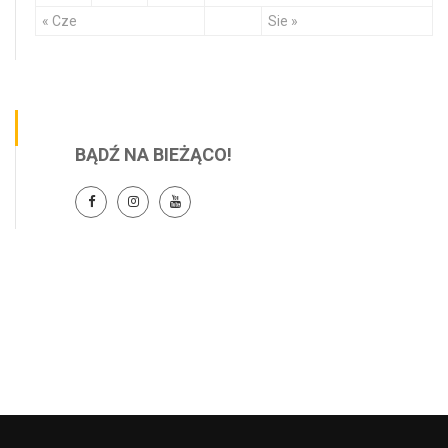
« Cze
Sie »
BĄDŹ NA BIEŻĄCO!