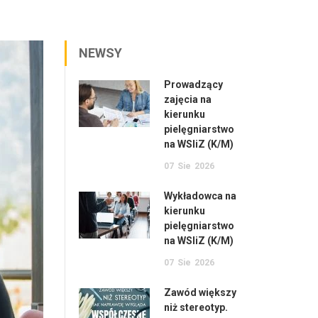
NEWSY
Prowadzący
zajęcia na
kierunku
pielęgniarstwo
na WSIiZ (K/M)
07
Sie
2026
Wykładowca na
kierunku
pielęgniarstwo
na WSIiZ (K/M)
07
Sie
2026
Zawód większy
niż stereotyp.