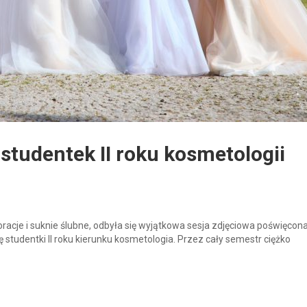
 studentek II roku kosmetologii
cje i suknie ślubne, odbyła się wyjątkowa sesja zdjęciowa poświęcona 
się studentki II roku kierunku kosmetologia. Przez cały semestr ciężko