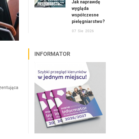
Jak naprawdę
wygląda
współczesne
pielęgniarstwo?
07
Sie
2026
INFORMATOR
ezentująca