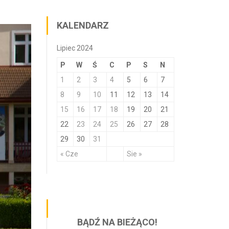
KALENDARZ
Lipiec 2024
P
W
Ś
C
P
S
N
1
2
3
4
5
6
7
8
9
10
11
12
13
14
15
16
17
18
19
20
21
22
23
24
25
26
27
28
29
30
31
« Cze
Sie »
BĄDŹ NA BIEŻĄCO!