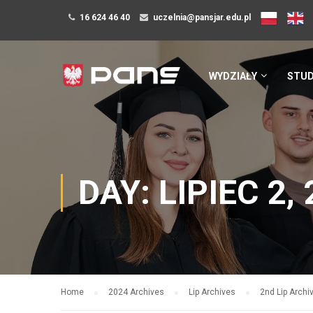
16 624 46 40
uczelnia@pansjar.edu.pl
WYDZIAŁY
STUD
DAY: LIPIEC 2,
Home
2024 Archives
Lip Archives
2nd Lip Archi