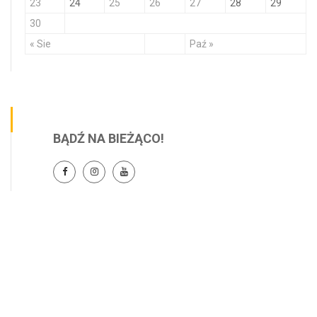
23
24
25
26
27
28
29
30
« Sie
Paź »
BĄDŹ NA BIEŻĄCO!