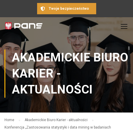
Twoje bezpieczeństwo
AKADEMICKIE BIURO
KARIER -
AKTUALNOŚCI
Home
Akademickie Biuro Karier - aktualności
Konferencja „Zastosowania statystyki i data mining w badaniach