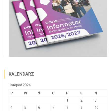
KALENDARZ
Listopad 2024
P
W
Ś
C
P
S
N
1
2
3
4
5
6
7
8
9
10