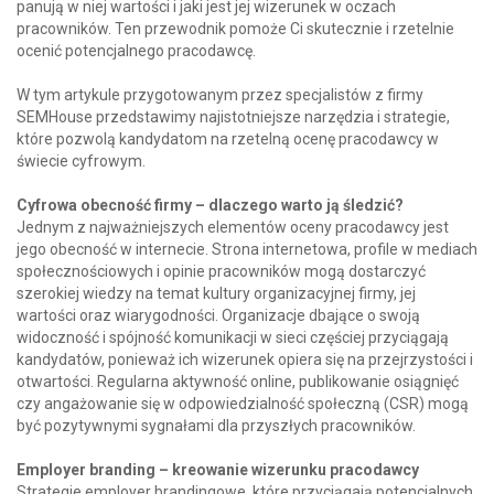
panują w niej wartości i jaki jest jej wizerunek w oczach
pracowników. Ten przewodnik pomoże Ci skutecznie i rzetelnie
ocenić potencjalnego pracodawcę.
W tym artykule przygotowanym przez specjalistów z firmy
SEMHouse przedstawimy najistotniejsze narzędzia i strategie,
które pozwolą kandydatom na rzetelną ocenę pracodawcy w
świecie cyfrowym.
Cyfrowa obecność firmy – dlaczego warto ją śledzić?
Jednym z najważniejszych elementów oceny pracodawcy jest
jego obecność w internecie. Strona internetowa, profile w mediach
społecznościowych i opinie pracowników mogą dostarczyć
szerokiej wiedzy na temat kultury organizacyjnej firmy, jej
wartości oraz wiarygodności. Organizacje dbające o swoją
widoczność i spójność komunikacji w sieci częściej przyciągają
kandydatów, ponieważ ich wizerunek opiera się na przejrzystości i
otwartości. Regularna aktywność online, publikowanie osiągnięć
czy angażowanie się w odpowiedzialność społeczną (CSR) mogą
być pozytywnymi sygnałami dla przyszłych pracowników.
Employer branding – kreowanie wizerunku pracodawcy
Strategie employer brandingowe, które przyciągają potencjalnych