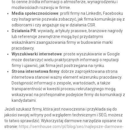
to cenne źródła informacji o atmosferze, wynagrodzeniu i
możliwościach rozwoju w firmie.
Media społecznościowe
: profil firmy na LinkedIn, Facebooku
czy Instagramie pozwala zobaczyć, jak firma komunikuje się z
odbiorcami i czy angażuje się w działania CSR.
Działania PR
: wywiady, artykuły prasowe, branżowe nagrody
lub referencje zewnętrzne mogą być przydatnymi
wskaźnikami zaangażowania firmy w budowanie marki
pracodawcy.
Wyszukiwarki internetowe
: proste wyszukiwanie w Google
może dostarczyć wielu praktycznych informacji o reputacji
firmy i ujawnić, jak firma jest postrzegana na rynku.
Strona internetowa firmy
: dobrze zaprojektowana strona
internetowa stanowi ważny element wizerunku pracodawcy.
Dostępność informacji o zespole, wartościach, a także
transparentność w kwestii procesu rekrutacyjnego mogą
wskazywać na profesjonalne podejście firmy do komunikacji z
kandydatami.
Jeżeli szukasz firmy, która jest nowoczesna i przykłada się do
jakości swojej witryny pod względem technicznym i SEO, możesz
to łatwo sprawdzić. Wykorzystaj darmowe narzędzia opisane na
stronie:
https://semhouse.com/pl/blog/seo/najlepsze-darmowe-