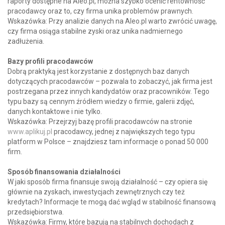
raporty dostępne na Aleo.pl, można szybko ocenić rentowność
pracodawcy oraz to, czy firma unika problemów prawnych.
Wskazówka: Przy analizie danych na Aleo.pl warto zwrócić uwagę,
czy firma osiąga stabilne zyski oraz unika nadmiernego
zadłużenia.
Bazy profili pracodawców
Dobrą praktyką jest korzystanie z dostępnych baz danych
dotyczących pracodawców – pozwala to zobaczyć, jak firma jest
postrzegana przez innych kandydatów oraz pracowników. Tego
typu bazy są cennym źródłem wiedzy o firmie, galerii zdjęć,
danych kontaktowe i nie tylko.
Wskazówka: Przejrzyj bazę profili pracodawców na stronie
www.aplikuj.pl
pracodawcy, jednej z największych tego typu
platform w Polsce – znajdziesz tam informacje o ponad 50 000
firm.
Sposób finansowania działalności
W jaki sposób firma finansuje swoją działalność – czy opiera się
głównie na zyskach, inwestycjach zewnętrznych czy też
kredytach? Informacje te mogą dać wgląd w stabilność finansową
przedsiębiorstwa.
Wskazówka: Firmy, które bazują na stabilnych dochodach z