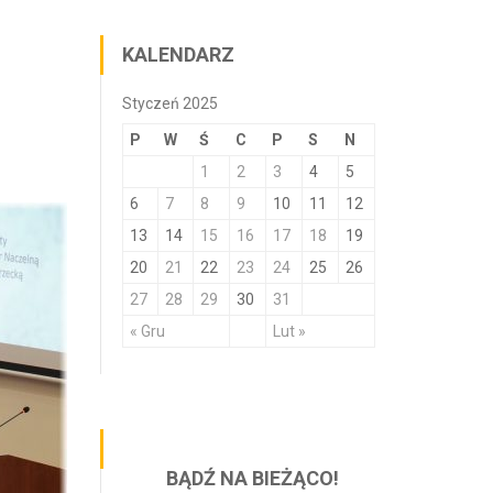
KALENDARZ
Styczeń 2025
P
W
Ś
C
P
S
N
1
2
3
4
5
6
7
8
9
10
11
12
13
14
15
16
17
18
19
20
21
22
23
24
25
26
27
28
29
30
31
« Gru
Lut »
BĄDŹ NA BIEŻĄCO!