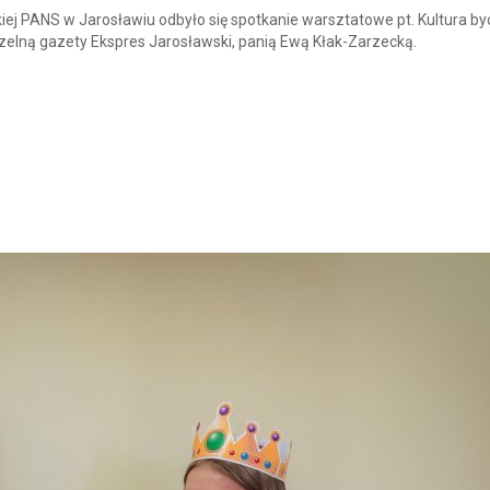
kiej PANS w Jarosławiu odbyło się spotkanie warsztatowe pt. Kultura byc
elną gazety Ekspres Jarosławski, panią Ewą Kłak-Zarzecką.