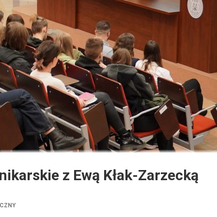
nikarskie z Ewą Kłak-Zarzecką
YCZNY