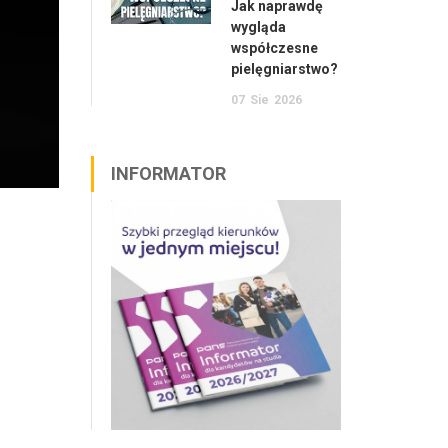
Jak naprawdę
wygląda
współczesne
pielęgniarstwo?
07
Sie
2026
INFORMATOR