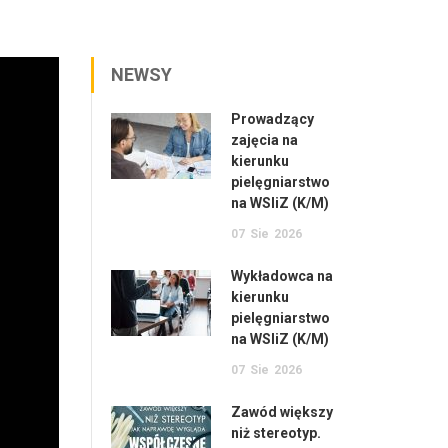
NEWSY
Prowadzący
zajęcia na
kierunku
pielęgniarstwo
na WSIiZ (K/M)
07
Sie
2026
Wykładowca na
kierunku
pielęgniarstwo
na WSIiZ (K/M)
07
Sie
2026
Zawód większy
niż stereotyp.