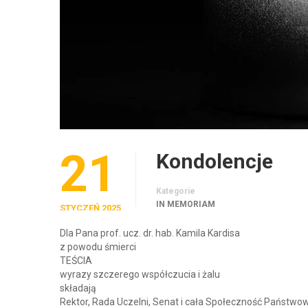
21
Kondolencje
Kategorie
IN MEMORIAM
STYCZEŃ 2025
Dla Pana prof. ucz. dr. hab. Kamila Kardisa
z powodu śmierci
TEŚCIA
wyrazy szczerego współczucia i żalu
składają
Rektor, Rada Uczelni, Senat i cała Społeczność Państw