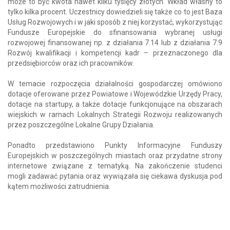
może to być kwota nawet kilku tysięcy złotych. Wkład własny to
tylko kilka procent. Uczestnicy dowiedzieli się także co to jest Baza
Usług Rozwojowych i w jaki sposób z niej korzystać, wykorzystując
Fundusze Europejskie do sfinansowania wybranej usługi
rozwojowej finansowanej np. z działania 7.14 lub z działania 7.9
Rozwój kwalifikacji i kompetencji kadr – przeznaczonego dla
przedsiębiorców oraz ich pracowników.
W temacie rozpoczęcia działalności gospodarczej omówiono
dotacje oferowane przez Powiatowe i Wojewódzkie Urzędy Pracy,
dotacje na startupy, a także dotacje funkcjonujące na obszarach
wiejskich w ramach Lokalnych Strategii Rozwoju realizowanych
przez poszczególne Lokalne Grupy Działania.
Ponadto przedstawiono Punkty Informacyjne Funduszy
Europejskich w poszczególnych miastach oraz przydatne strony
internetowe związane z tematyką. Na zakończenie studenci
mogli zadawać pytania oraz wywiązała się ciekawa dyskusja pod
kątem możliwości zatrudnienia.