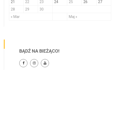
21
22
23
24
25
26
27
28
29
30
« Mar
Maj »
BĄDŹ NA BIEŻĄCO!