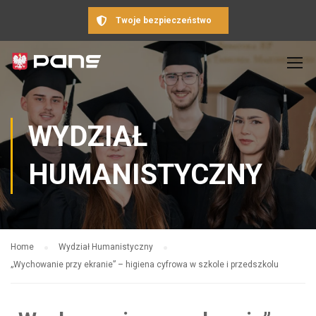
Twoje bezpieczeństwo
WYDZIAŁ
HUMANISTYCZNY
Home
Wydział Humanistyczny
„Wychowanie przy ekranie” – higiena cyfrowa w szkole i przedszkolu