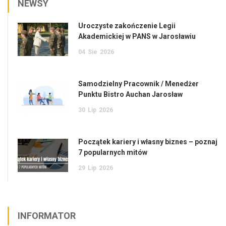
NEWSY
Uroczyste zakończenie Legii
Akademickiej w PANS w Jarosławiu
04
Sie
2026
Samodzielny Pracownik / Menedżer
Punktu Bistro Auchan Jarosław
30
Lip
2026
Początek kariery i własny biznes – poznaj
7 popularnych mitów
29
Lip
2026
INFORMATOR