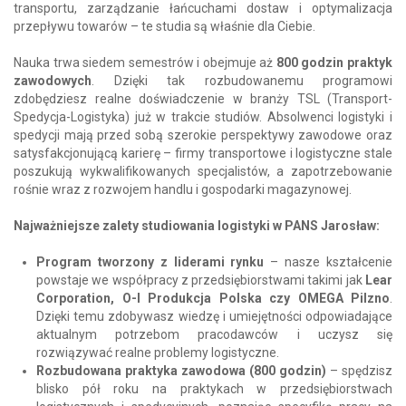
transportu, zarządzanie łańcuchami dostaw i optymalizacja
przepływu towarów – te studia są właśnie dla Ciebie.
Nauka trwa siedem semestrów i obejmuje aż
800 godzin praktyk
zawodowych
. Dzięki tak rozbudowanemu programowi
zdobędziesz realne doświadczenie w branży TSL (Transport-
Spedycja-Logistyka) już w trakcie studiów. Absolwenci logistyki i
spedycji mają przed sobą szerokie perspektywy zawodowe oraz
satysfakcjonującą karierę – firmy transportowe i logistyczne stale
poszukują wykwalifikowanych specjalistów, a zapotrzebowanie
rośnie wraz z rozwojem handlu i gospodarki magazynowej.
Najważniejsze zalety studiowania logistyki w PANS Jarosław:
Program tworzony z liderami rynku
– nasze kształcenie
powstaje we współpracy z przedsiębiorstwami takimi jak
Lear
Corporation, O-I Produkcja Polska czy OMEGA Pilzno
.
Dzięki temu zdobywasz wiedzę i umiejętności odpowiadające
aktualnym potrzebom pracodawców i uczysz się
rozwiązywać realne problemy logistyczne.
Rozbudowana praktyka zawodowa (800 godzin)
– spędzisz
blisko pół roku na praktykach w przedsiębiorstwach