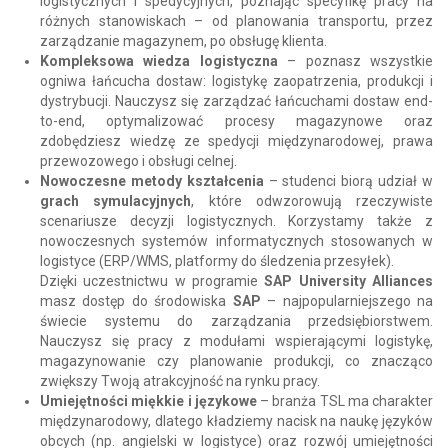
logistycznych i spedycyjnych, poznając specyfikę pracy na
różnych stanowiskach – od planowania transportu, przez
zarządzanie magazynem, po obsługę klienta.
Kompleksowa wiedza logistyczna
– poznasz wszystkie
ogniwa łańcucha dostaw: logistykę zaopatrzenia, produkcji i
dystrybucji. Nauczysz się zarządzać łańcuchami dostaw end-
to-end, optymalizować procesy magazynowe oraz
zdobędziesz wiedzę ze spedycji międzynarodowej, prawa
przewozowego i obsługi celnej.
Nowoczesne metody kształcenia
– studenci biorą udział w
grach symulacyjnych
, które odwzorowują rzeczywiste
scenariusze decyzji logistycznych. Korzystamy także z
nowoczesnych systemów informatycznych stosowanych w
logistyce (ERP/WMS, platformy do śledzenia przesyłek).
Dzięki uczestnictwu w programie
SAP University Alliances
masz dostęp do środowiska
SAP
– najpopularniejszego na
świecie systemu do zarządzania przedsiębiorstwem.
Nauczysz się pracy z modułami wspierającymi logistykę,
magazynowanie czy planowanie produkcji, co znacząco
zwiększy Twoją atrakcyjność na rynku pracy.
Umiejętności miękkie i językowe
– branża TSL ma charakter
międzynarodowy, dlatego kładziemy nacisk na naukę języków
obcych (np. angielski w logistyce) oraz rozwój umiejętności