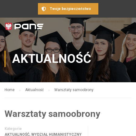
Twoje bezpieczeństwo
AKTUALNOŚĆ
Home
Aktualność
Warsztaty samoobrony
Warsztaty samoobrony
Kategorie
,
AKTUALNOŚĆ
WYDZIAŁ HUMANISTYCZNY