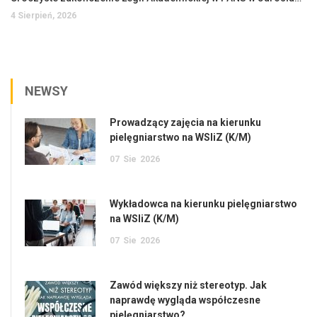
4 Sierpień, 2026
NEWSY
Prowadzący zajęcia na kierunku
pielęgniarstwo na WSIiZ (K/M)
07
Sie
2026
Wykładowca na kierunku pielęgniarstwo
na WSIiZ (K/M)
07
Sie
2026
Zawód większy niż stereotyp. Jak
naprawdę wygląda współczesne
pielęgniarstwo?