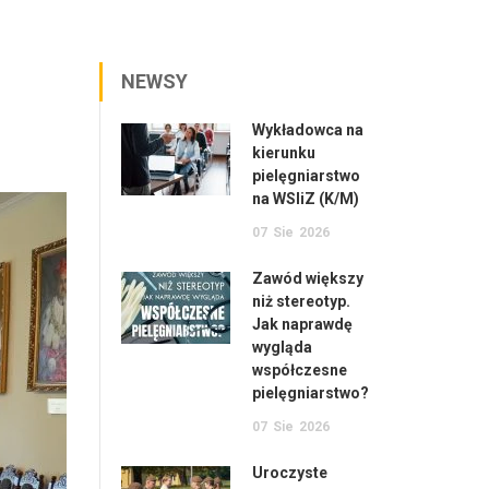
NEWSY
Wykładowca na
kierunku
pielęgniarstwo
na WSIiZ (K/M)
07
Sie
2026
Zawód większy
niż stereotyp.
Jak naprawdę
wygląda
współczesne
pielęgniarstwo?
07
Sie
2026
Uroczyste