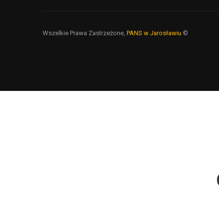
Wszelkie Prawa Zastrzeżone,
PANS w Jarosławiu
©