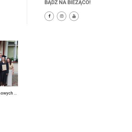
BĄDŹ NA BIEŻĄCO!
Zakończenie egzaminów dyplomowych na Wydziale Ekonomii i Zarządzania