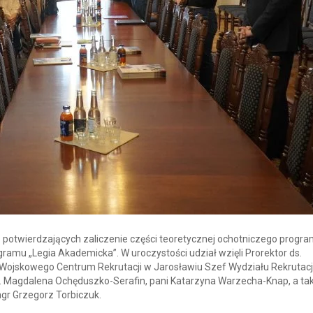
ń potwierdzających zaliczenie części teoretycznej ochotniczego progr
amu „Legia Akademicka”. W uroczystości udział wzięli Prorektor ds.
 z Wojskowego Centrum Rekrutacji w Jarosławiu Szef Wydziału Rekrutacji
rż. Magdalena Ochęduszko-Serafin, pani Katarzyna Warzecha-Knap, a ta
mgr Grzegorz Torbiczuk.