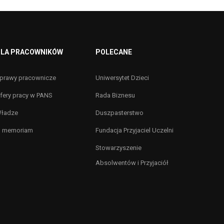
LA PRACOWNIKÓW
POLECANE
prawy pracownicze
Uniwersytet Dzieci
fery pracy w PANS
Rada Biznesu
ładze
Duszpasterstwo
n memoriam
Fundacja Przyjaciel Uczelni
Stowarzyszenie
Absolwentów i Przyjaciół