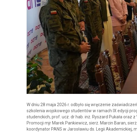
W dniu 28 maja 2026 r. odbyło się wręczenie zaświadcze
szkolenia wojskowego studentów w ramach IX edycji progr
studenckich, prof. ucz. dr hab. inż. Ryszard Pukała oraz
Promocji mjr Marek Pankiewicz, sierż. Marcin Baran, sie
koordynator PANS w Jarosławiu ds. Legii Akademickiej, 