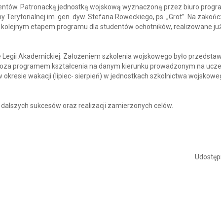
udentów. Patronacką jednostką wojskową wyznaczoną przez biuro prog
Terytorialnej im. gen. dyw. Stefana Roweckiego, ps. „Grot”. Na zakoń
jest kolejnym etapem programu dla studentów ochotników, realizowane ju
ie Legii Akademickiej. Założeniem szkolenia wojskowego było przedstaw
poza programem kształcenia na danym kierunku prowadzonym na uczel
okresie wakacji (lipiec- sierpień) w jednostkach szkolnictwa wojskoweg
dalszych sukcesów oraz realizacji zamierzonych celów.
Udostępn