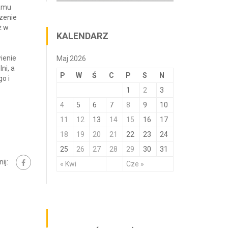
ramu
czenie
ż w
KALENDARZ
ienie
Maj 2026
ni, a
P
W
Ś
C
P
S
N
o i
1
2
3
4
5
6
7
8
9
10
11
12
13
14
15
16
17
18
19
20
21
22
23
24
25
26
27
28
29
30
31
ij:
« Kwi
Cze »