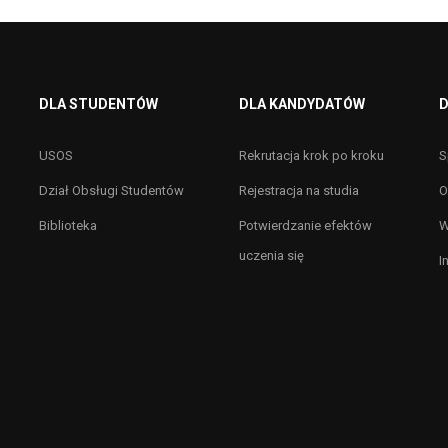
DLA STUDENTÓW
DLA KANDYDATÓW
D
USOS
Rekrutacja krok po kroku
S
Dział Obsługi Studentów
Rejestracja na studia
O
Biblioteka
Potwierdzanie efektów
W
uczenia się
I