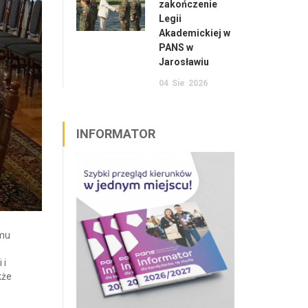
zakończenie
Legii
Akademickiej w
PANS w
Jarosławiu
04
Sie
2026
INFORMATOR
amu
 i
kże