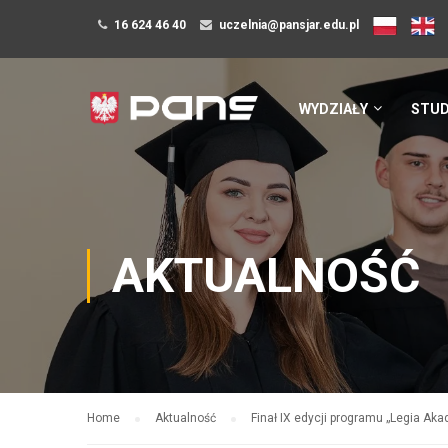
16 624 46 40
uczelnia@pansjar.edu.pl
WYDZIAŁY
STUD
AKTUALNOŚĆ
Home
Aktualność
Finał IX edycji programu „Legia Ak