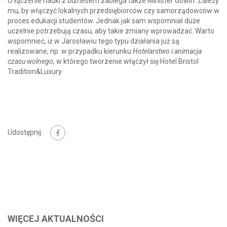
O łączenie nauki z biznesem zabiega także Minister Gowin. Zależy
mu, by włączyć lokalnych przedsiębiorców czy samorządowców w
proces edukacji studentów. Jednak jak sam wspomniał duże
uczelnie potrzebują czasu, aby takie zmiany wprowadzać. Warto
wspomnieć, iż w Jarosławiu tego typu działania już są
realizowane, np. w przypadku kierunku
Hotelarstwo i animacja
czasu wolnego
, w którego tworzenie włączył się Hotel Bristol
Tradition&Luxury.
Udostępnij:
WIĘCEJ AKTUALNOŚCI