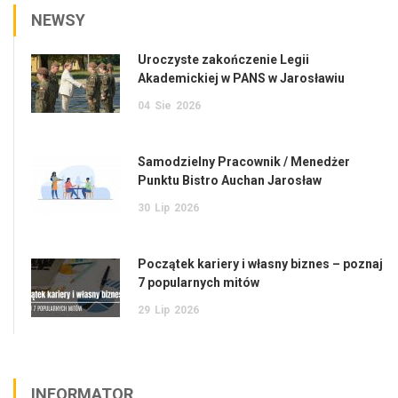
NEWSY
Uroczyste zakończenie Legii
Akademickiej w PANS w Jarosławiu
04
Sie
2026
Samodzielny Pracownik / Menedżer
Punktu Bistro Auchan Jarosław
30
Lip
2026
Początek kariery i własny biznes – poznaj
7 popularnych mitów
29
Lip
2026
INFORMATOR