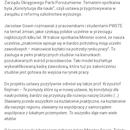
Zarządu Okręgowego Partii Porozumienie. Tematem spotkania
była „Konstytucja dla nauki”, czyli ustawa przygotowywana w
związku z reformą szkolnictwa wyższego.
Jarosław Gowin rozmawiał z pracownikami i studentami PWSTE
na temat zmian, jakie czekają polskie uczelnie w przeciągu
najbliższych kilku lat. W trakcie spotkania Minister ocenił, że nasza
uczelnia „
znakomicie wpisuje się w bardzo potrzebną misję uczelni
zawodowych – mianowicie kształci na potrzeby rynku pracy
”. To
zasługa w pełni praktycznych studiów na kierunkach
poszukiwanych wśród pracodawców. Taki model kształtuje
wykwalifikowaną kadrę zawodową, która tuż po zakończeniu
studiów jest gotowa do wejścia na rynek pracy.
Do projektu ustawy pozytywnie odniósł się także prof. Krzysztof
Rejman
–
Te pomysły, które są w nowej ustawie, tej konstytucji dla
nauki polskiej, bardzo się przysłużą dla rozwoju naszej Uczelni.(…)
Stawiamy przede wszystkim na kształcenie praktyczne, na kształcenie
dla naszego regionu, stawiamy na współpracę z samorządem
współprace z lokalnym przemysłem. To wszystko daje nam wiele
atutów.