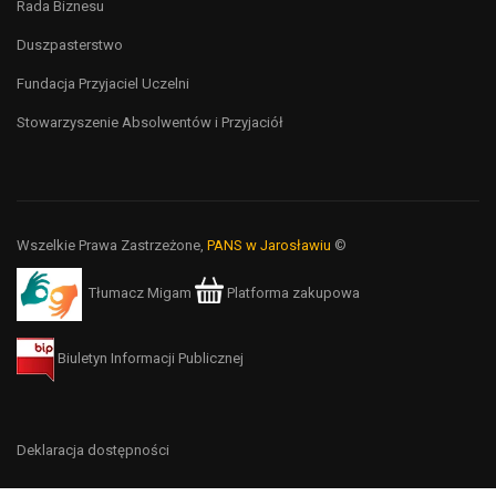
Rada Biznesu
Duszpasterstwo
Fundacja Przyjaciel Uczelni
Stowarzyszenie Absolwentów i Przyjaciół
Wszelkie Prawa Zastrzeżone,
PANS w Jarosławiu
©
Tłumacz Migam
Platforma zakupowa
Biuletyn Informacji Publicznej
Deklaracja dostępności