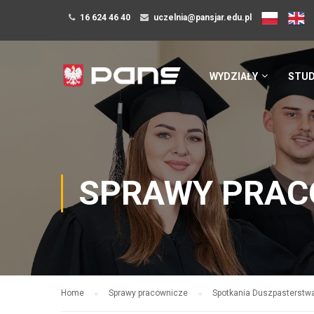
16 624 46 40
uczelnia@pansjar.edu.pl
WYDZIAŁY
STUD
SPRAWY PRAC
Home
Sprawy pracownicze
Spotkania Duszpasterstw