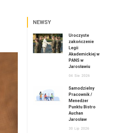
NEWSY
Uroczyste
zakończenie
Legii
Akademickiej w
PANS w
Jarosławiu
04
Sie
2026
Samodzielny
Pracownik /
Menedżer
Punktu Bistro
Auchan
Jarosław
30
Lip
2026