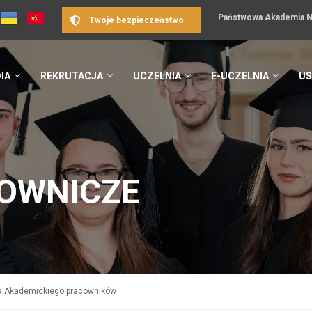
Państwowa Akademia Na
Twoje bezpieczeństwo
IA
REKRUTACJA
UCZELNIA
E-UCZELNIA
US
OWNICZE
a Akademickiego pracowników