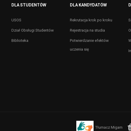
DLA STUDENTÓW
DLA KANDYDATÓW
D
USOS
Rekrutacja krok po kroku
S
Dział Obsługi Studentów
Rejestracja na studia
O
Biblioteka
Potwierdzanie efektów
W
uczenia się
I
Tłumacz Migam