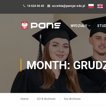
16 624 46 40
uczelnia@pansjar.edu.pl
WYDZIAŁY
STUD
MONTH: GRUDZ
Home
2018 Archives
Gru Archives