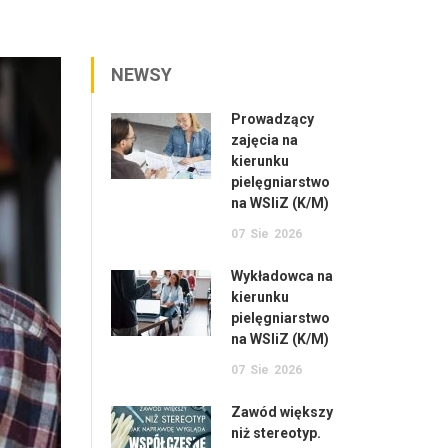
NEWSY
Prowadzący
zajęcia na
kierunku
pielęgniarstwo
na WSIiZ (K/M)
07
Sie
2026
Wykładowca na
kierunku
pielęgniarstwo
na WSIiZ (K/M)
07
Sie
2026
Zawód większy
niż stereotyp.