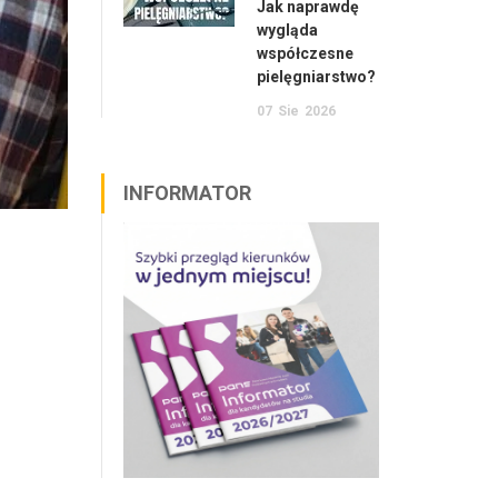
Jak naprawdę
wygląda
współczesne
pielęgniarstwo?
07
Sie
2026
INFORMATOR