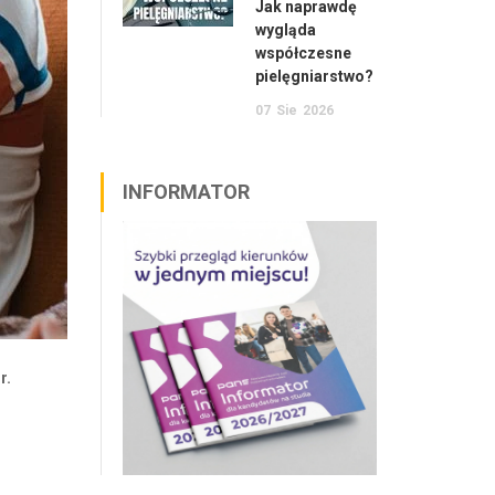
Jak naprawdę
wygląda
współczesne
pielęgniarstwo?
07
Sie
2026
INFORMATOR
r.