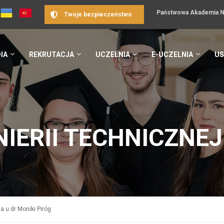
Państwowa Akademia Na
Twoje bezpieczeństwo
IA
REKRUTACJA
UCZELNIA
E-UCZELNIA
US
NIERII TECHNICZNEJ
 u dr Moniki Piróg