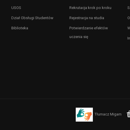
USOS
Rekrutacja krok po kroku
S
Dział Obsługi Studentów
Rejestracja na studia
O
Biblioteka
Potwierdzanie efektów
W
uczenia się
I
Tłumacz Migam