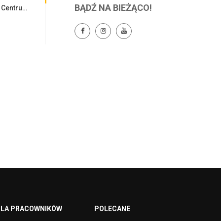
BĄDŹ NA BIEŻĄCO!
Spotkanie JM Rektor z zespołem Centrum Szkoleniowego LANISTA
LA PRACOWNIKÓW
POLECANE