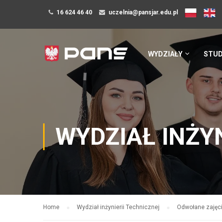
16 624 46 40
uczelnia@pansjar.edu.pl
WYDZIAŁY
STUD
WYDZIAŁ INŻY
Home
Wydział inżynierii Technicznej
Odwołane zajęcia