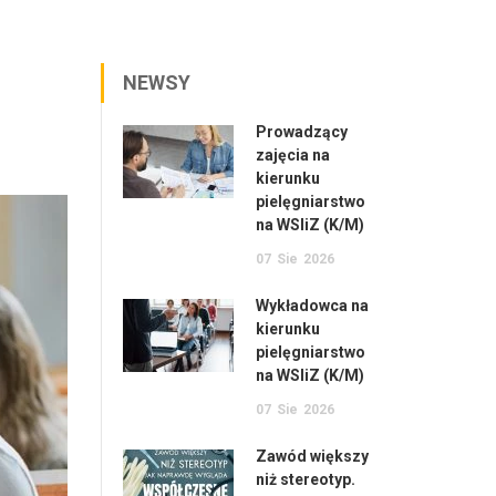
NEWSY
Prowadzący
zajęcia na
kierunku
pielęgniarstwo
na WSIiZ (K/M)
07
Sie
2026
Wykładowca na
kierunku
pielęgniarstwo
na WSIiZ (K/M)
07
Sie
2026
Zawód większy
niż stereotyp.