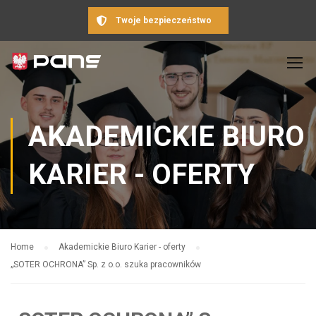
Twoje bezpieczeństwo
AKADEMICKIE BIURO
KARIER - OFERTY
Home
Akademickie Biuro Karier - oferty
„SOTER OCHRONA” Sp. z o.o. szuka pracowników