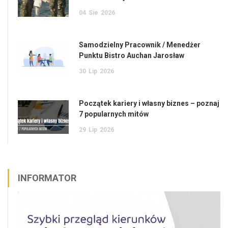
04
Sie
2026
Samodzielny Pracownik / Menedżer
Punktu Bistro Auchan Jarosław
30
Lip
2026
Początek kariery i własny biznes – poznaj
7 popularnych mitów
29
Lip
2026
INFORMATOR