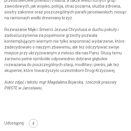
przedstawiciele powiatu i miasta, a także wielu różnych grup
zawodowych, jak wojsko, policja, straż pożarna, służba zdrowia,
siostry zakonne oraz poszczególnych parafii jarosławskich, niosąc
na ramionach wielki drewniany krzyż.
Rozważanie Męki i Śmierci Jezusa Chrystusa w duchu pokuty i
zadośćuczynienia za popełnione grzechy pozwala
kontemplującym wiernym nie tylko wspominać wydarzenie, które
zadecydowało o naszym zbawieniu, ale też odczytywać swoje
miejsce przy ukrzyżowanym z miłości dla nas Panu. Służą temu
zarówno pełne symboliki odpowiednio dobrane głębokie
rozważania do poszczególnych stacji, modlitwy i pieśni, jak też
skupienie, które towarzyszyło uczestnikom Drogi Krzyżowej.
Autor zdjęć i tekstu: mgr Magdalena Bojarska, rzecznik prasowy
PWSTE w Jarosławiu.
Udostępnij: