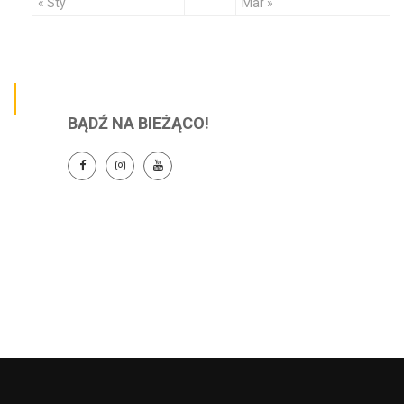
« Sty
Mar »
BĄDŹ NA BIEŻĄCO!