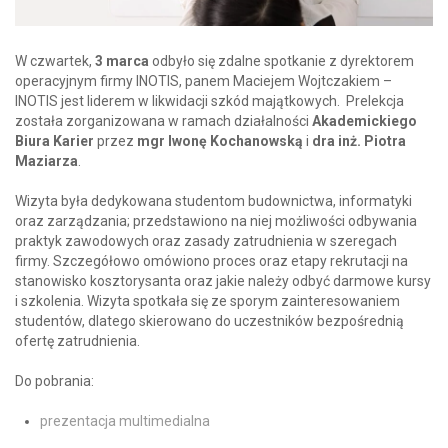
W czwartek,
3 marca
odbyło się zdalne spotkanie z dyrektorem
operacyjnym firmy INOTIS, panem Maciejem Wojtczakiem –
INOTIS jest liderem w likwidacji szkód majątkowych. Prelekcja
została zorganizowana w ramach działalności
Akademickiego
Biura Karier
przez
mgr Iwonę Kochanowską
i
dra inż. Piotra
Maziarza
.
Wizyta była dedykowana studentom budownictwa, informatyki
oraz zarządzania; przedstawiono na niej możliwości odbywania
praktyk zawodowych oraz zasady zatrudnienia w szeregach
firmy. Szczegółowo omówiono proces oraz etapy rekrutacji na
stanowisko kosztorysanta oraz jakie należy odbyć darmowe kursy
i szkolenia. Wizyta spotkała się ze sporym zainteresowaniem
studentów, dlatego skierowano do uczestników bezpośrednią
ofertę zatrudnienia.
Do pobrania:
prezentacja multimedialna