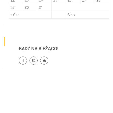
22
23
24
25
26
27
28
29
30
31
« Cze
Sie »
BĄDŹ NA BIEŻĄCO!