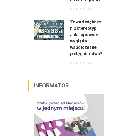
07
Sie
2026
Zawód większy
niż stereotyp.
Jak naprawdę
wygląda
współczesne
pielęgniarstwo?
07
Sie
2026
INFORMATOR