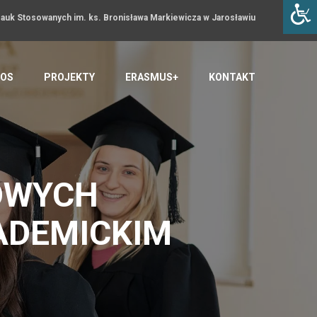
uk Stosowanych im. ks. Bronisława Markiewicza w Jarosławiu
OS
PROJEKTY
ERASMUS+
KONTAKT
OWYCH
ADEMICKIM