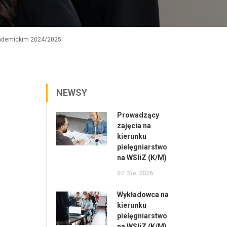
kademickim 2024/2025
NEWSY
Prowadzący
zajęcia na
kierunku
pielęgniarstwo
na WSIiZ (K/M)
07
Sie
2026
Wykładowca na
kierunku
pielęgniarstwo
na WSIiZ (K/M)