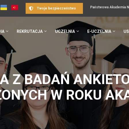
Państwowa Akademia Na
Twoje bezpieczeństwo
IA
REKRUTACJA
UCZELNIA
E-UCZELNIA
US
A Z BADAŃ ANKIET
ONYCH W ROKU AK