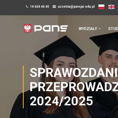
16 624 46 40
uczelnia@pansjar.edu.pl
WYDZIAŁY
STUD
SPRAWOZDANI
PRZEPROWADZ
2024/2025